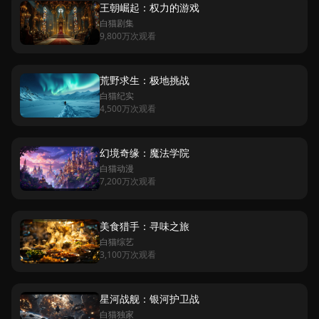
王朝崛起：权力的游戏
白猫剧集
9,800万次观看
荒野求生：极地挑战
白猫纪实
4,500万次观看
幻境奇缘：魔法学院
白猫动漫
7,200万次观看
美食猎手：寻味之旅
白猫综艺
3,100万次观看
星河战舰：银河护卫战
白猫独家